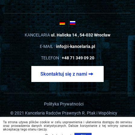
KANCELARIA
ul. Halicka 14 , 54-032 Wrocław
E-MAIL :
info@i-kancelaria.pl
TELEFON :
+48 71 349 09 20
Skontaktuj się z nami
Polityka Prywatności
© 2021 Kancelaria Radców Prawnych R. Ptak i Wspólnicy
Realizacja strony
afterweb
Ta strona używa plików cookie w celu usprawnienia i ułatwienia dostępu do serwisu
oraz prowadzenia danych statystycznych. Dalsze korzystanie z tej witryny oznacza
akceptację tego stanu rzeczy.